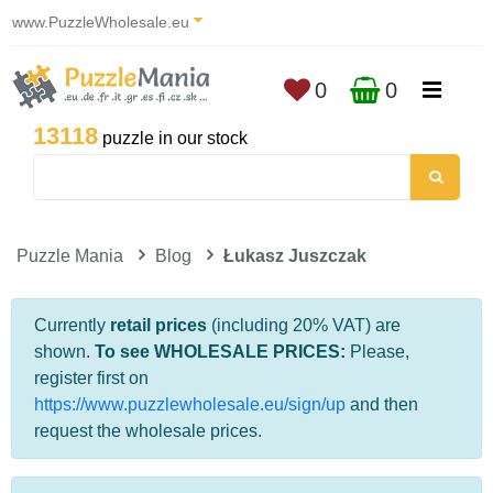
www.PuzzleWholesale.eu
0
0
13118
puzzle in our stock
Puzzle Mania
Blog
Łukasz Juszczak
Currently
retail prices
(including 20% VAT) are
shown.
To see WHOLESALE PRICES:
Please,
register first on
https://www.puzzlewholesale.eu/sign/up
and then
request the wholesale prices.